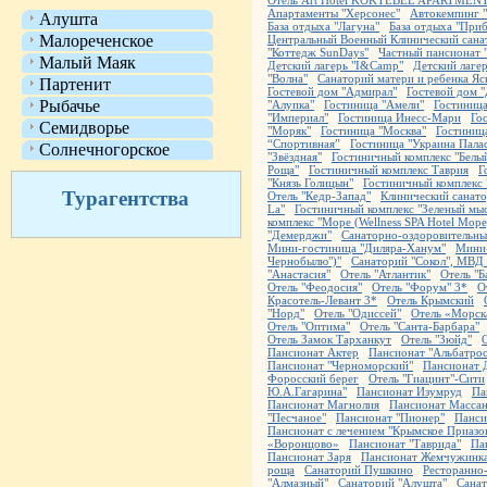
Отель Art Hotel KOKTEBEL APARTMEN
Апартаменты "Херсонес"
Автокемпинг "
Алушта
База отдыха "Лагуна"
База отдыха "При
Малореченское
Центральный Военный Клинический санат
"Коттедж SunDays"
Частный пансионат 
Малый Маяк
Детский лагерь "I&Camp"
Детский лагер
"Волна"
Санаторий матери и ребенка Яс
Партенит
Гостевой дом "Адмирал"
Гостевой дом "
Рыбачье
"Алупка"
Гостиница "Амели"
Гостиниц
"Империал"
Гостиница Инесс-Мари
Го
Семидворье
"Моряк"
Гостиница "Москва"
Гостиниц
“Спортивная”
Гостиница "Украина Палас
Солнечногорское
"Звёздная"
Гостиничный комплекс "Белы
Роща"
Гостиничный комплекс Таврия
Г
"Князь Голицын"
Гостиничный комплекс
Турагентства
Отель "Кедр-Запад"
Клинический санат
La"
Гостиничный комплекс "Зеленый мы
комплекс "Море (Wellness SPA Hotel Море
"Демерджи"
Санаторно-оздоровительны
Мини-гостиница "Диляра-Ханум"
Мини-
Чернобылю")"
Санаторий "Сокол", МВД
"Анастасия"
Отель "Атлантик"
Отель "Б
Отель "Феодосия"
Отель "Форум" 3*
О
Красотель-Левант 3*
Отель Крымский
"Норд"
Отель "Одиссей"
Отель «Морск
Отель "Оптима"
Отель "Санта-Барбара"
Отель Замок Тарханкут
Отель "Зюйд"
Пансионат Актер
Пансионат "Альбатрос
Пансионат "Черноморский"
Пансионат 
Форосский берег
Отель "Гиацинт"-Сити
Ю.А.Гагарина"
Пансионат Изумруд
Па
Пансионат Магнолия
Пансионат Масса
"Песчаное"
Пансионат "Пионер"
Панси
Пансионат с лечением "Крымское Приазо
«Воронцово»
Пансионат "Таврида"
Па
Пансионат Заря
Пансионат Жемчужинк
роща
Санаторий Пушкино
Ресторанно
"Алмазный"
Санаторий "Алушта"
Сана