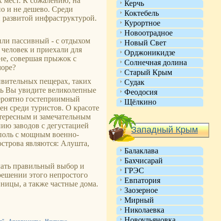
 мест. К сожалению, на
Керчь
но и не дешево. Среди
Коктебель
 развитой инфраструктурой.
Курортное
Новоотрадное
или пассивный - с отдыхом
Новый Свет
человек и приехали для
Орджоникидзе
не, совершая прыжок с
Солнечная долина
море?
Старый Крым
ивительных пещерах, таких
Судак
есь Вы увидите великолепные
Феодосия
вероятно гостеприимный
Щёлкино
ен среди туристов. О красоте
тересным и замечательным
нию заводов с дегустацией
Западный Крым
ополь с мощным военно-
строва являются: Алушта,
Балаклава
Бахчисарай
лать правильный выбор и
ГРЭС
решении этого непростого
Евпатория
иницы, а также частные дома.
Заозерное
Мирный
Николаевка
Новоульяновка