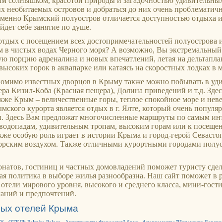
ым солнышком, красотой природы и загадочностью удивительных
их необитаемых островов и добраться до них очень проблематич
именно Крымский полуостров отличается доступностью отдыха и
дет себе занятие по душе.
отдых с посещением всех достопримечательностей полуострова 
м в чистых водах Черного моря? А возможно, Вы экстремальный 
ую порцию адреналина и новых впечатлений, летая на дельтапла
высоких горок в аквапарке или катаясь на скоростных лодках в 
 помимо известных дворцов в Крыму также можно побывать в уд
ра Кизил-Коба (Красная пещера), Долина приведений и т.д. Зд
акже Крым – величественные горы, теплое спокойное море и не
ского курорта является отдых в г. Ялте, который очень популяр
ы. Здесь Вам предложат многочисленные маршруты по самым ин
 водопадам, удивительным тропам, высоким горам или к посеще
кже особую роль играет в истории Крыма и город-герой Севаст
рским воздухом. Также отличными курортными городами полуо
онатов, гостиниц и частных домовладений поможет туристу сде
ая политика в выборе жилья разнообразна. Наш сайт поможет в 
 отели мирового уровня, высокого и среднего класса, мини-гост
аний и предпочтений.
ных отелей Крыма