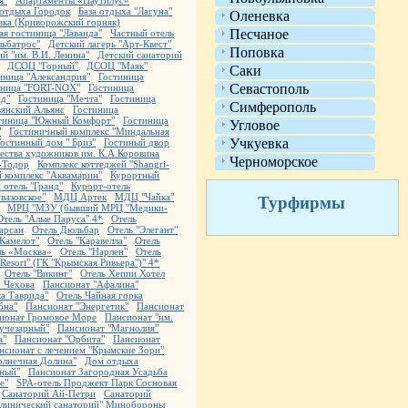
я"
Апартаменты «Наутилус»
 отдыха Городок
База отдыха "Лагуна"
Оленевка
вка (Криворожский горняк)
Песчаное
ая гостиница "Лаванда"
Частный отель
льбатрос"
Детский лагерь "Арт-Квест"
Поповка
й "им. В.И. Ленина"
Детский санаторий
ДСОЦ "Горный"
ДСОЦ "Маяк"
Саки
иница "Александрия"
Гостиница
Севастополь
иница "FORT-NOX"
Гостиница
нд"
Гостиница "Мечта"
Гостиница
Симферополь
вянский Альянс
Гостиница
тиница "Южный Комфорт"
Гостиница
Угловое
"
Гостиничный комплекс "Миндальная
Учкуевка
Гостинный дом " Бриз"
Гостиный двор
ества художников им. К.А.Коровина
Черноморское
-Тодор
Комплекс коттеджей "Shangri-
 комплекс "Аквамарин"
Курортный
 отель "Гранд"
Курорт-отель
вазовское"
МДЦ Артек
МДЦ "Чайка"
Турфирмы
МРЦ "МЗУ (бывший МРЦ "Медики-
Отель "Алые Паруса" 4*
Отель
арсан
Отель Дюльбар
Отель "Элегант"
"Камелот"
Отель "Каравелла"
Отель
ль «Москва»
Отель "Нарлен"
Отель
Resort" (ГК "Крымская Ривьера")" 4*
Отель "Викинг"
Отель Хеппи Хотел
. Чехова
Пансионат "Афалина"
ка Таврида"
Отель Чайная горка
бна"
Пансионат "Энергетик"
Пансионат
ионат Громовое Море
Пансионат "им.
учезарный"
Пансионат "Магнолия"
а"
Пансионат "Орбита"
Пансионат
нсионат с лечением "Крымские Зори"
олнечная Долина"
Дом отдыха
ный"
Пансионат Загородная Усадьба
e"
SPA-отель Проджект Парк Сосновая
Санаторий Ай-Петри
Санаторий
клинический санаторий" Минобороны