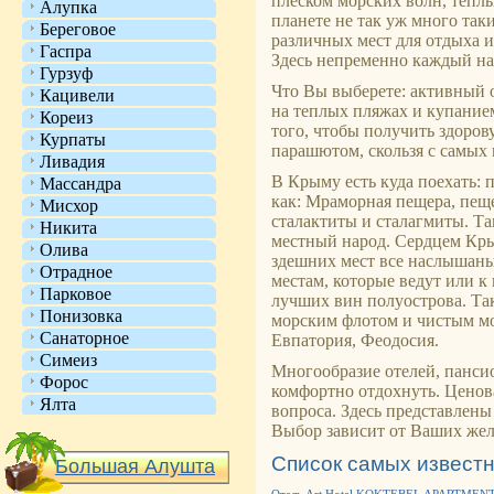
плеском морских волн, тепл
Алупка
планете не так уж много так
Береговое
различных мест для отдыха 
Гаспра
Здесь непременно каждый най
Гурзуф
Что Вы выберете: активный 
Кацивели
на теплых пляжах и купание
Кореиз
того, чтобы получить здоров
Курпаты
парашютом, скользя с самых 
Ливадия
В Крыму есть куда поехать:
Массандра
как: Мраморная пещера, пеще
Мисхор
сталактиты и сталагмиты. Т
Никита
местный народ. Сердцем Крым
Олива
здешних мест все наслышан
Отрадное
местам, которые ведут или к
Парковое
лучших вин полуострова. Та
Понизовка
морским флотом и чистым мо
Санаторное
Евпатория, Феодосия.
Симеиз
Многообразие отелей, панси
Форос
комфортно отдохнуть. Ценов
Ялта
вопроса. Здесь представлены
Выбор зависит от Ваших жел
Список самых извест
Большая Алушта