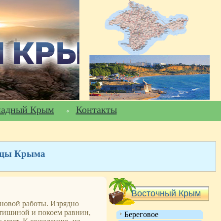
падный Крым
Контакты
ницы Крыма
Восточный Крым
 новой работы. Изрядно
 тишиной и покоем равнин,
Береговое