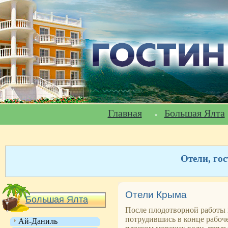
Главная
Большая Ялта
Отели, го
Отели Крыма
Большая Ялта
После плодотворной работы н
потрудившись в конце рабоче
Ай-Даниль