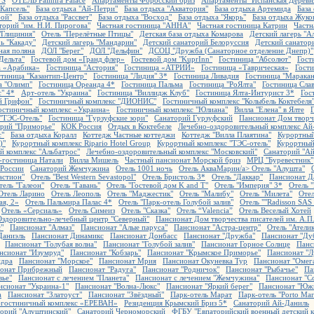
TS
ОТЕЛЬ Palmira Palace
Апартаменты Форосский бриз
Апартаменты "Испанская Деревн
Капсель"
База отдыха "Ай-Петри"
База отдыха "Акватория"
База отдыха Артемида
База
бой"
База отдыха "Рассвет"
База отдыха "Восход"
База отдыха "Якорь"
База отдыха Жуко
орий "им. Н.И. Пирогова"
Частная гостиница "АННА"
Частная гостиница Катрин
Частн
"Глициния"
Отель "Перелётные Птицы"
Детская база отдыха Комарова
Детский лагерь "А
ь "Какаду"
Детский лагерь "Мандарин"
Детский санаторий Белоруссия
Детский санатори
ная поляна
ДОЛ "Берег"
ДОЛ "Дельфин"
ДСОЦ "Дружба (Санаторное отделение Днепр)"
Дельта"
Гостевой дом «Гранд флер»
Гостевой дом "KuprInn"
Гостиница "Абсолют"
Гост
а «Арабика»
Гостиница "Астория"
Гостиница «АТРИЙ»
Гостиница «Таврическая»
Гост
стиница "Казантип-Центр"
Гостиница "Лидия" 3*
Гостиница Ливадия
Гостиница "Марака
а "Олимп"
Гостиница Ореанда 4*
Гостиница Пальма
Гостиница "РоЯлта"
Гостиница Сла
" 4*
Арт-отель "Украина"
Гостиница "Виллидж Клуб"
Гостиница Ялта-Интурист 3*
Гос
й Грифон"
Гостиничный комплекс "ДИОНИС"
Гостиничный комплекс "Колыбель Коктебеля
остиничный комплекс «Украина»
Гостиничный комплекс "Юлиана"
Вилла "Елена" в Ялте
 "ТЭС-Отель"
Гостиница "Гурзуфские зори"
Санаторий Гурзуфский
Пансионат Дом творч
орий "Приморье"
КОК Россия
Отдых в Коктебеле
Лечебно-оздоровительный комплекс Ай
с"
База отдыха Коралл
Коттедж Частные коттеджи
Коттедж "Вилла Плаятина"
Курортный
)"
Курортный комплекс Ripario Hotel Group
Курортный комплекс "ТЭС-отель"
Курортный
й комплекс "Альбатрос"
Лечебно-оздоровительный комплекс "Московский"
Санаторий "Ай
гостиница Натали
Вилла Мишель
Частный пансионат Морской бриз
МРЦ "Буревестник"
 России
Санаторий Жемчужина
Отель 1001 ночь
Отель АкваМарин/a>
Отель "Алушта"
астион"
Отель "Best Western Sevastopol"
Отель Бристоль 3*
Отель "Даккар"
Пансионат Д
тель "Галеон"
Отель "Гавань"
Отель "Гостевой дом K and T"
Отель "Империя" 3*
Отель 
Отель Ларино
Отель Леополь
Отель "Маджестик"
Отель "Малибу"
Отель "Милета"
Оте
ая, 2»
Отель Пальмира Палас 4*
Отель "Парк-отель Голубой залив"
Отель ""Radisson SAS 
Отель «Серсиаль»
Отель Симеиз
Отель "Сказка"
Отель “Valencia”
Отель Веселый Хотей
Оздоровительно-лечебный центр "Северный"
Пансионат Дом творчества писателей им. А.П
"
Пансионат "Алмаз"
Пансионат "Алые паруса"
Пансионат "Астра-центр"
Отель "Атели
Даниэль
Пансионат Динамикс
Пансионат Донбасс
Пансионат "Дружба"
Пансионат "Ду
Пансионат "Голубая волна"
Пансионат "Голубой залив"
Пансионат Горное Солнце
Панс
нсионат "Изумруд"
Пансионат "Кобзарь"
Пансионат "Крымское Приморье"
Пансионат "Л
ндра
Пансионат "Морское"
Пансионат Мрия
Пансионат Окуневка Тур
Пансионат "Омег
онат Прибрежный
Пансионат "Радуга"
Пансионат "Родничок"
Пансионат "Рыбачье"
Па
вье"
Пансионат с лечением "Планета"
Пансионат с лечением "Жемчужина"
Пансионат "С
нсионат "Украина-1"
Пансионат "Волна-Люкс"
Пансионат "Яркий берег"
Пансионат "Юж
а
Пансионат "Златоуст"
Пансионат "Звёздный"
Парк-отель Марат
Парк-отель "Porto Mar
-гостиничный комплекс «ЕРЕВАН»
Резиденция Крымский Бриз 5*
Санаторий Ай-Даниль
торий "Алуштинский"
Санаторий Черноморский
ФГБУ "Евпаторийский военный детский 