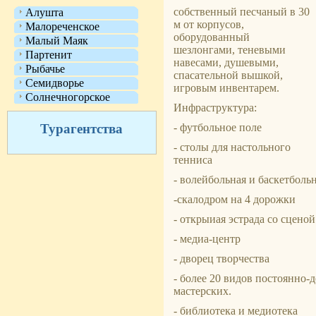
собственный песчаный в 30
Алушта
м от корпусов,
Малореченское
оборудованный
Малый Маяк
шезлонгами, теневыми
Партенит
навесами, душевыми,
Рыбачье
спасательной вышкой,
Семидворье
игровым инвентарем.
Солнечногорское
Инфраструктура:
Турагентства
- футбольное поле
- столы для настольного
тенниса
- волейбольная и баскетболь
-скалодром на 4 дорожки
- открыиая эстрада со сценой
- медиа-центр
- дворец творчества
- более 20 видов постоянно-
мастерских.
- библиотека и медиотека