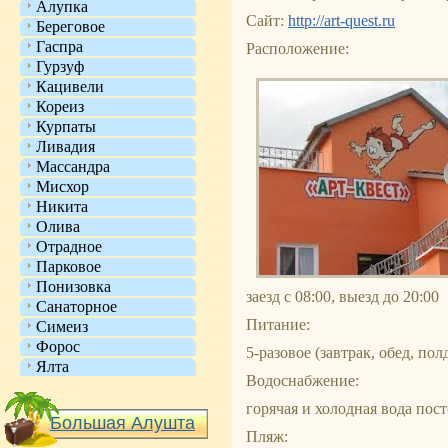
Алупка
Сайт:
http://art-quest.ru
Береговое
Гаспра
Расположение:
Гурзуф
Кацивели
Кореиз
Курпаты
Ливадия
Массандра
Мисхор
Никита
Олива
Отрадное
Парковое
Понизовка
заезд с 08:00, выезд до 20:00
Санаторное
Питание:
Симеиз
Форос
5-разовое (завтрак, обед, по
Ялта
Водоснабжение:
горячая и холодная вода пос
Большая Алушта
Пляж: