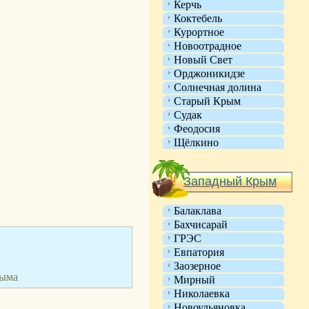
Керчь
Коктебель
Курортное
Новоотрадное
Новый Свет
Орджоникидзе
Солнечная долина
Старый Крым
Судак
Феодосия
Щёлкино
Западный Крым
Балаклава
Бахчисарай
ГРЭС
Евпатория
Заозерное
рыма
Мирный
Николаевка
Новоульяновка