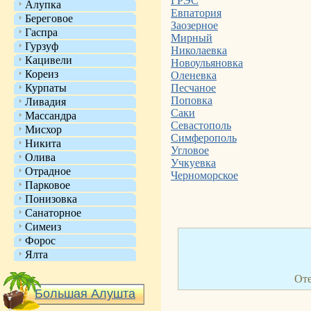
ГРЭС
Алупка
Евпатория
Береговое
Заозерное
Гаспра
Мирный
Гурзуф
Николаевка
Кацивели
Новоульяновка
Кореиз
Оленевка
Курпаты
Песчаное
Поповка
Ливадия
Саки
Массандра
Севастополь
Мисхор
Симферополь
Никита
Угловое
Олива
Учкуевка
Отрадное
Черноморское
Парковое
Понизовка
Санаторное
Симеиз
Форос
Ялта
Оте
Большая Алушта