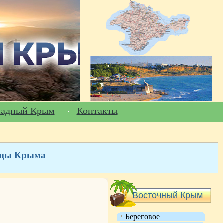
падный Крым
Контакты
ницы Крыма
Восточный Крым
Береговое