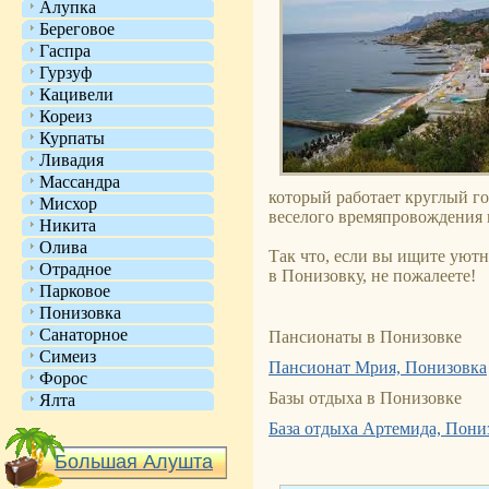
Алупка
Береговое
Гаспра
Гурзуф
Кацивели
Кореиз
Курпаты
Ливадия
Массандра
который работает круглый го
Мисхор
веселого времяпровождения 
Никита
Олива
Так что, если вы ищите уютн
Отрадное
в Понизовку, не пожалеете!
Парковое
Понизовка
Санаторное
Пансионаты в Понизовке
Симеиз
Пансионат Мрия, Понизовка
Форос
Базы отдыха в Понизовке
Ялта
База отдыха Артемида, Пони
Большая Алушта