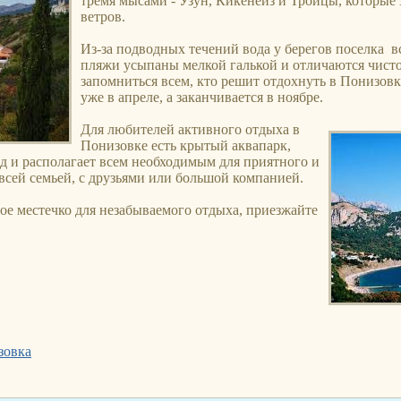
тремя мысами - Узун, Кикенеиз и Троицы, которые
ветров.
Из-за подводных течений вода у берегов поселка вс
пляжи усыпаны мелкой галькой и отличаются чисто
запомниться всем, кто решит отдохнуть в Понизовк
уже в апреле, а заканчивается в ноябре.
Для любителей активного отдыха в
Понизовке есть крытый аквапарк,
д и располагает всем необходимым для приятного и
всей семьей, с друзьями или большой компанией.
ое местечко для незабываемого отдыха, приезжайте
зовка