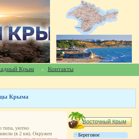
падный Крым
Контакты
ницы Крыма
Восточный Крым
о типа, уютно
ивели (в 2 км). Окружен
Береговое