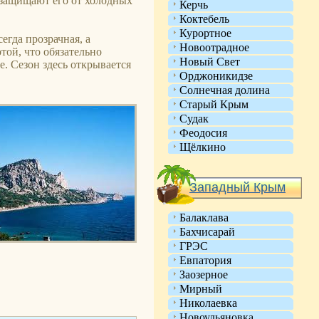
 защищают его от холодных
Керчь
Коктебель
Курортное
егда прозрачная, а
Новоотрадное
той, что обязательно
Новый Свет
е. Сезон здесь открывается
Орджоникидзе
Солнечная долина
Старый Крым
Судак
Феодосия
Щёлкино
Западный Крым
Балаклава
Бахчисарай
ГРЭС
Евпатория
Заозерное
Мирный
Николаевка
Новоульяновка