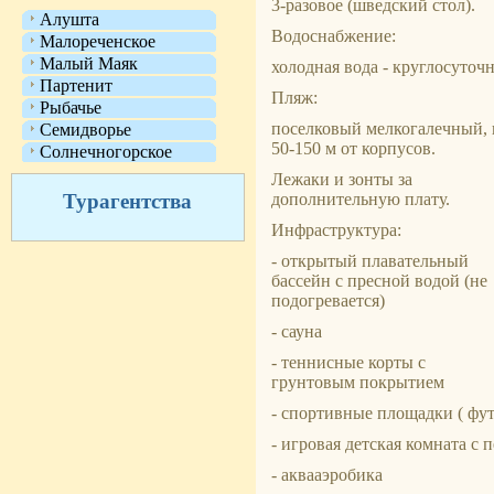
3-разовое (шведский стол).
Алушта
Водоснабжение:
Малореченское
Малый Маяк
холодная вода - круглосуточн
Партенит
Пляж:
Рыбачье
поселковый мелкогалечный, 
Семидворье
50-150 м от корпусов.
Солнечногорское
Лежаки и зонты за
Турагентства
дополнительную плату.
Инфраструктура:
- открытый плавательный
бассейн с пресной водой (не
подогревается)
- сауна
- теннисные корты с
грунтовым покрытием
- спортивные площадки ( фут
- игровая детская комната с
- аквааэробика