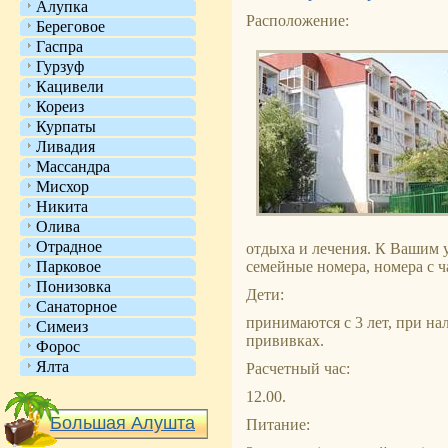
Алупка
Расположение:
Береговое
Гаспра
Гурзуф
Кацивели
Кореиз
Курпаты
Ливадия
Массандра
Мисхор
Никита
Олива
Отрадное
отдыха и лечения. К Вашим 
Парковое
семейные номера, номера с 
Понизовка
Дети:
Санаторное
принимаются с 3 лет, при н
Симеиз
прививках.
Форос
Ялта
Расчетный час:
12.00.
Большая Алушта
Питание: