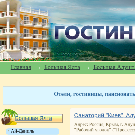
Главная
Большая Ялта
Большая Алушт
Отели, гостиницы, пансионат
Санаторий "Киев", Ал
Большая Ялта
Адрес: Россия, Крым, г. Алуш
"Рабочий уголок" ("Професс
Ай-Даниль