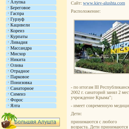
Алупка
Сайт:
www.kiev-alushta.com
Береговое
Расположение:
Гаспра
Гурзуф
Кацивели
Кореиз
Курпаты
Ливадия
Массандра
Мисхор
Никита
Олива
Отрадное
Парковое
Понизовка
- по итогам III Республикан
Санаторное
2002 г. санаторий занял 2 м
Симеиз
учреждение Крыма";
Форос
Ялта
- имеет современную медици
Дети:
Большая Алушта
принимаются с любого
возраста. Дети принимаются