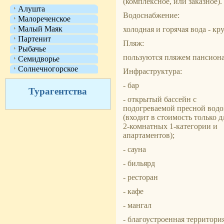
(комплексное, или заказное).
Алушта
Водоснабжение:
Малореченское
Малый Маяк
холодная и горячая вода - кр
Партенит
Пляж:
Рыбачье
пользуются пляжем пансиона
Семидворье
Солнечногорское
Инфраструктура:
- бар
Турагентства
- открытый бассейн с
подогреваемой пресной вод
(входит в стоимость только д
2-комнатных 1-категории и
апартаментов);
- сауна
- бильярд
- ресторан
- кафе
- мангал
- благоустроенная территори