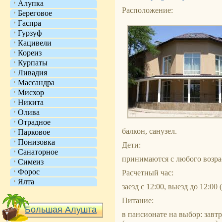
Алупка
Расположение:
Береговое
Гаспра
Гурзуф
Кацивели
Кореиз
Курпаты
Ливадия
Массандра
Мисхор
Никита
Олива
Отрадное
балкон, санузел.
Парковое
Понизовка
Дети:
Санаторное
принимаются с любого возра
Симеиз
Форос
Расчетный час:
Ялта
заезд с 12:00, выезд до 12:00 
Питание:
Большая Алушта
в пансионате на выбор: завтр