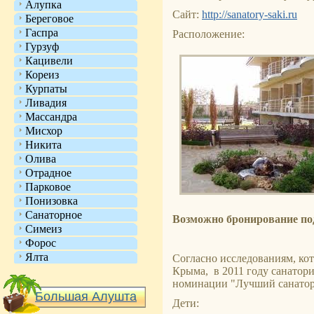
Алупка
Сайт:
http://sanatory-saki.ru
Береговое
Гаспра
Расположение:
Гурзуф
Кацивели
Кореиз
Курпаты
Ливадия
Массандра
Мисхор
Никита
Олива
Отрадное
Парковое
Понизовка
Санаторное
Возможно бронирование под
Симеиз
Форос
Ялта
Согласно исследованиям, ко
Крыма, в 2011 году санатори
номинации "Лучший санатори
Большая Алушта
Дети: