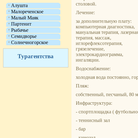
столовой.
Алушта
Малореченское
Лечение:
Малый Маяк
за дополнительную плату:
Партенит
компьютерная диагностика,
Рыбачье
мануальная терапия, лазерна
Семидворье
терапия, массаж,
Солнечногорское
иглорефлексотерапия,
грязелечение,
электрокардиограмма,
Турагентства
ингаляции.
Водоснабжение:
холодная вода постоянно, гор
Пляж:
собственный, песчаный, 80 м
Инфраструктура:
- спортплощадка ( футбольно
- теннисный зал
- бар
- кинозал