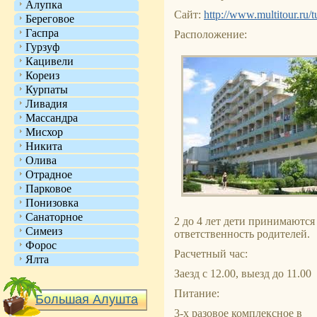
Алупка
Сайт:
http://www.multitour.ru/
Береговое
Гаспра
Расположение:
Гурзуф
Кацивели
Кореиз
Курпаты
Ливадия
Массандра
Мисхор
Никита
Олива
Отрадное
Парковое
Понизовка
Санаторное
2 до 4 лет дети принимаются
Симеиз
ответственность родителей.
Форос
Расчетный час:
Ялта
Заезд с 12.00, выезд до 11.00
Питание:
Большая Алушта
3-х разовое комплексное в