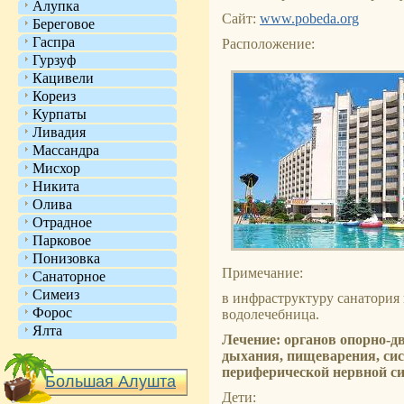
Алупка
Сайт:
www.pobeda.org
Береговое
Гаспра
Расположение:
Гурзуф
Кацивели
Кореиз
Курпаты
Ливадия
Массандра
Мисхор
Никита
Олива
Отрадное
Парковое
Понизовка
Примечание:
Санаторное
Симеиз
в инфраструктуру санатория
Форос
водолечебница.
Ялта
Лечение: органов опорно-д
дыхания, пищеварения, сис
периферической нервной си
Большая Алушта
Дети: