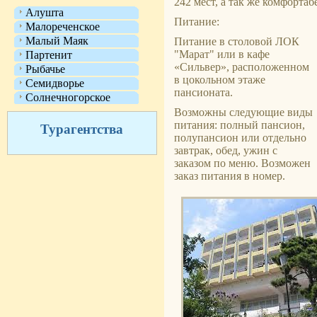
242 мест, а так же комфорта
Алушта
Питание:
Малореченское
Малый Маяк
Питание в столовой ЛОК
"Марат" или в кафе
Партенит
«Сильвер», расположенном
Рыбачье
в цокольном этаже
Семидворье
пансионата.
Солнечногорское
Возможны следующие виды
питания: полный пансион,
Турагентства
полупансион или отдельно
завтрак, обед, ужин с
заказом по меню. Возможен
заказ питания в номер.