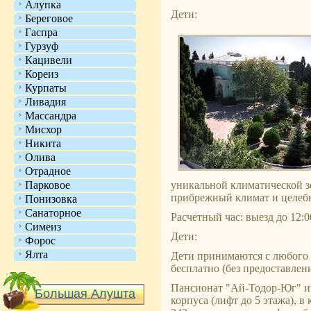
Алупка
Дети:
Береговое
Гаспра
Гурзуф
Кацивели
Кореиз
Курпаты
Ливадия
Массандра
Мисхор
Никита
Олива
Отрадное
Парковое
уникальной климатической з
прибрежный климат и целебн
Понизовка
Санаторное
Расчетный час: выезд до 12:00
Симеиз
Дети:
Форос
Ялта
Дети принимаются с любого в
бесплатно (без предоставлен
Пансионат "Ай-Тодор-Юг" и
Большая Алушта
корпуса (лифт до 5 этажа), 