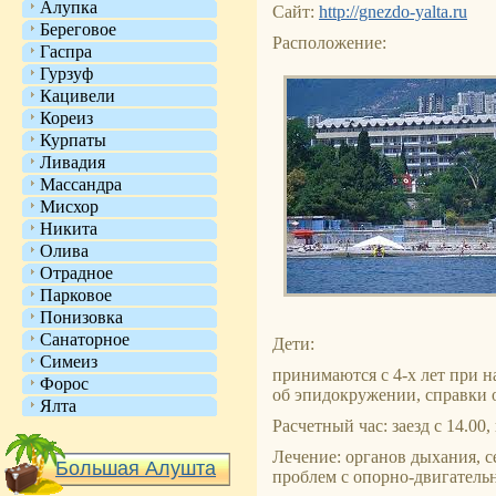
Алупка
Сайт:
http://gnezdo-yalta.ru
Береговое
Расположение:
Гаспра
Гурзуф
Кацивели
Кореиз
Курпаты
Ливадия
Массандра
Мисхор
Никита
Олива
Отрадное
Парковое
Понизовка
Санаторное
Дети:
Симеиз
принимаются с 4-х лет при н
Форос
об эпидокружении, справки 
Ялта
Расчетный час: заезд с 14.00,
Лечение: органов дыхания, с
Большая Алушта
проблем с опорно-двигатель