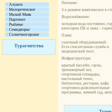
Питание:
Алушта
Малореченское
3-х разовое комплексное в с
Малый Маяк
Водоснабжение:
Партенит
холодная вода постоянно, го
Рыбачье
категории ПК и люкс - горяч
Семидворье
Солнечногорское
Пляж:
галечный оборудованный.
Турагентства
Есть спасательная служба и
медицинский пост.
Инфраструктура:
крытый бассейн, сауна,
тренажерный зал,
спортивная площадка,
настольный тенис,
библиотека, ресторан, кафе,
спортивно-развлекательные
программы, зимний сад, авто
Турис