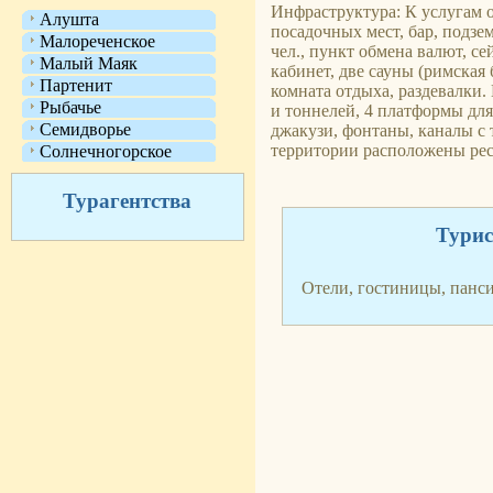
Инфраструктура: К услугам о
Алушта
посадочных мест, бар, подзе
Малореченское
чел., пункт обмена валют, с
Малый Маяк
кабинет, две сауны (римская
Партенит
комната отдыха, раздевалки. 
Рыбачье
и тоннелей, 4 платформы для 
Семидворье
джакузи, фонтаны, каналы с 
территории расположены рест
Солнечногорское
Турагентства
Турис
Отели, гостиницы, панс