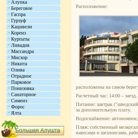
Алупка
Расположение:
Береговое
Гаспра
Гурзуф
Кацивели
Кореиз
Курпаты
Ливадия
Массандра
Мисхор
Никита
Олива
Отрадное
Парковое
расположены на самом берег
Понизовка
Санаторное
Расчетный час: 14:00 – заезд,
Симеиз
Питание: завтрак ("шведский
Форос
за дополнительную плату.
Ялта
Водоснабжение: автономное, 
Пляж: собственный мелкога
Большая Алушта
навесами и шезлонгами, рабо