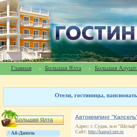
Главная
Большая Ялта
Большая Алушт
Отели, гостиницы, пансионат
Автокемпинг "Капсель"
Большая Ялта
Адрес: г. Судак, м-н "Шельф"
Сайт:
http://kapsel.net.ru
Ай-Даниль