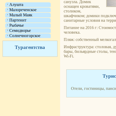
санузла. Домик
Алушта
оснащен кроватями,
Малореченское
столиком,
Малый Маяк
шкафчиком; домики подключ
Партенит
санитарные условия на терр
Рыбачье
Питание на 2016 г: Стоимост
Семидворье
человека.
Солнечногорское
Пляж: собственный мелкога
Турагентства
Инфраструктура: столовая, 
бары, бильярдные столы, те
Wi-Fi.
Турис
Отели, гостиницы, панс