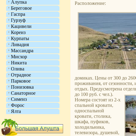
Алупка
Расположение:
Береговое
Гаспра
Гурзуф
Кацивели
Кореиз
Курпаты
Ливадия
Массандра
Мисхор
Никита
Олива
Отрадное
домиках. Цены от 300 до 260
Парковое
проживания, от сезонности, 
Понизовка
отдых. Предусмотрена отдель
Санаторное
до 100 руб. с чел.)
.
Симеиз
Номера состоят из 2-х
Форос
спальной кровати,
односпальной
Ялта
кровати, столика,
шкафа, пуфиков,
холодильника,
Большая Алушта
телевизора, душевой,