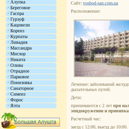
Алупка
Сайт:
voshod-san.com.ua
Береговое
Расположение:
Гаспра
Гурзуф
Кацивели
Кореиз
Курпаты
Ливадия
Массандра
Мисхор
Никита
Олива
Отрадное
Парковое
Понизовка
Лечение: заболеваний желуд
Санаторное
дыхательных путей.
Симеиз
Дети:
Форос
Ялта
принимаются с 2 лет
при на
эпидокружении и прививка
Расчетный час:
Большая Алушта
заезд с 12:00, выезд до 10:00.