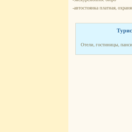
-автостоянка платная, охран
Турис
Отели, гостиницы, панс