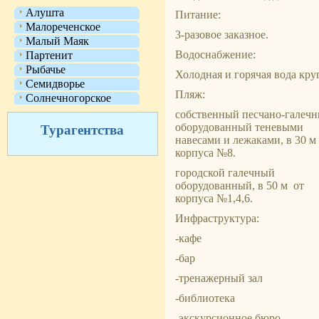
Алушта
Питание:
Малореченское
3-разовое заказное.
Малый Маяк
Водоснабжение:
Партенит
Рыбачье
Холодная и горячая вода кру
Семидворье
Пляж:
Солнечногорское
собственный песчано-галечн
оборудованный теневыми
Турагентства
навесами и лежаками, в 30 м
корпуса №8.
городской галечный
оборудованный, в 50 м от
корпуса №1,4,6.
Инфраструктура:
-кафе
-бар
-тренажерный зал
-библиотека
-экскурсионное бюро