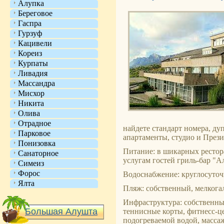
Алупка
Береговое
Гаспра
Гурзуф
Кацивели
Кореиз
Курпаты
Ливадия
Массандра
Мисхор
Никита
Олива
Отрадное
найдете стандарт номера, ду
Парковое
апартаменты, студио и Прези
Понизовка
Питание: в шикарных рестора
Санаторное
услугам гостей гриль-бар "А
Симеиз
Форос
Водоснабжение: круглосуточ
Ялта
Пляж: собственный, мелкогал
Инфраструктура: собственны
Большая Алушта
теннисные корты, фитнесс-ц
подогреваемой водой, масса