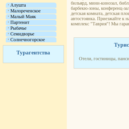
бильярд, мини-кинозал, библ
Алушта
барбекю-зоны, конференц-зал
Малореченское
детская комната, детская пл
Малый Маяк
автостоянка. Приезжайте к 
Партенит
комплекс "Таврия"! Мы гара
Рыбачье
Семидворье
Солнечногорское
Турис
Турагентства
Отели, гостиницы, панс