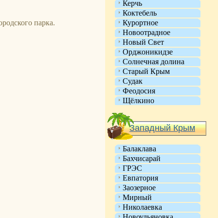
Керчь
Коктебель
ородского парка.
Курортное
Новоотрадное
Новый Свет
Орджоникидзе
Солнечная долина
Старый Крым
Судак
Феодосия
Щёлкино
Западный Крым
Балаклава
Бахчисарай
ГРЭС
Евпатория
Заозерное
Мирный
Николаевка
Новоульяновка