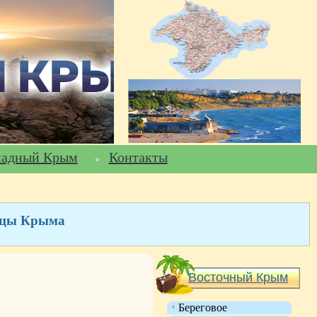
падный Крым
Контакты
ницы Крыма
Восточный Крым
Береговое