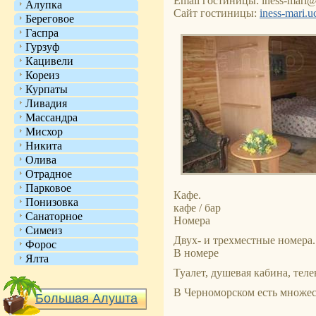
Email гостиницы: iness-mari@
Алупка
Сайт гостиницы:
iness-mari.u
Береговое
Гаспра
Гурзуф
Кацивели
Кореиз
Курпаты
Ливадия
Массандра
Мисхор
Никита
Олива
Отрадное
Парковое
Кафе.
Понизовка
кафе / бар
Санаторное
Номера
Симеиз
Двух- и трехместные номера.
Форос
В номере
Ялта
Туалет, душевая кабина, тел
В Черноморском есть множес
Большая Алушта