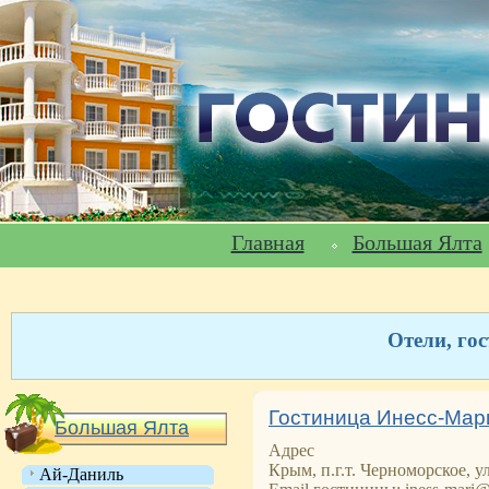
Главная
Большая Ялта
Отели, го
Гостиница Инесс-Мари
Большая Ялта
Адрес
Крым, п.г.т. Черноморское, у
Ай-Даниль